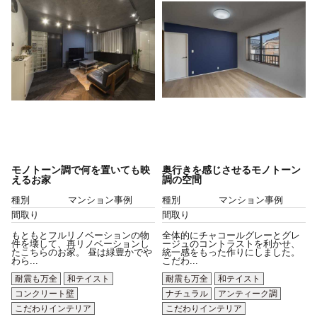
モノトーン調で何を置いても映
奥行きを感じさせるモノトーン
えるお家
調の空間
種別
マンション事例
種別
マンション事例
間取り
間取り
もともとフルリノベーションの物
全体的にチャコールグレーとグレ
件を壊して、再リノベーションし
ージュのコントラストを利かせ、
たこちらのお家。 昼は緑豊かでや
統一感をもった作りにしました。
わら...
こだわ...
耐震も万全
和テイスト
耐震も万全
和テイスト
コンクリート壁
ナチュラル
アンティーク調
こだわりインテリア
こだわりインテリア