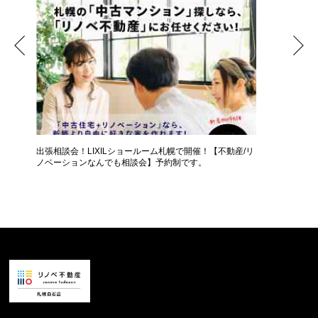
女性
出張相談会！LIXILショールーム札幌で開催！【不動産/リ
【50代
ノベーションなんでも相談会】予約制です。
か？【個