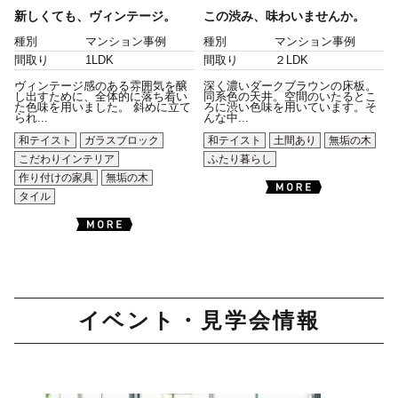
新しくても、ヴィンテージ。
この渋み、味わいませんか。
種別
マンション事例
種別
マンション事例
間取り
1LDK
間取り
２LDK
ヴィンテージ感のある雰囲気を醸
深く濃いダークブラウンの床板。
し出すために、全体的に落ち着い
同系色の天井。空間のいたるとこ
た色味を用いました。 斜めに立て
ろに渋い色味を用いています。そ
られ...
んな中...
和テイスト
ガラスブロック
和テイスト
土間あり
無垢の木
こだわりインテリア
ふたり暮らし
作り付けの家具
無垢の木
タイル
イベント・見学会情報