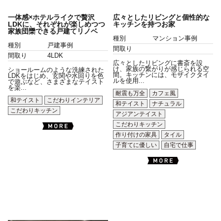
一体感×ホテルライクで贅沢
広々としたリビングと個性的な
LDKに、それぞれが楽しめつつ
キッチンを持つお家
家族団欒できる戸建てリノベ
種別
マンション事例
種別
戸建事例
間取り
間取り
4LDK
広々としたリビングに書斎を設
け、家族の繋がりが感じられる空
ショールームのような洗練された
間。キッチンには、モザイクタイ
LDKをはじめ、玄関や水回りを色
ルを使用...
で遊ぶなど、さまざまなテイスト
を楽...
耐震も万全
カフェ風
和テイスト
こだわりインテリア
和テイスト
ナチュラル
こだわりキッチン
アジアンテイスト
こだわりキッチン
作り付けの家具
タイル
子育てに優しい
自宅で仕事