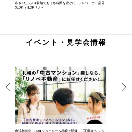
広さ&たっぷり収納でおうち時間を豊かに、テレワーカー必見
モデルは
3LDK→1LDKリノベ
にこだわっ
イベント・見学会情報
し
出張相談会！LIXILショールーム札幌で開催！【不動産/リノベ
【50代