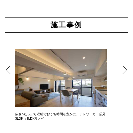
施工事例
広さ&たっぷり収納でおうち時間を豊かに、テレワーカー必見
モデルは
3LDK→1LDKリノベ
にこだわっ