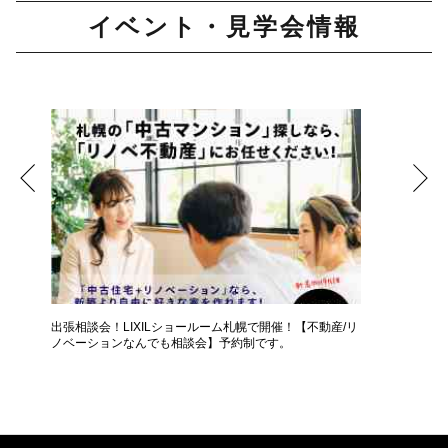
イベント・見学会情報
択肢
出張相談会！LIXILショールーム札幌で開催！【不動産/リ
【50代
ノベーションなんでも相談会】予約制です。
か？【個