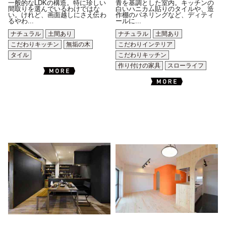
一般的なLDKの構造。特に珍しい
青を基調とした室内。キッチンの
間取りを選んでいるわけではな
白いハニカム貼りのタイルや、造
い。けれど、画面越しにさえ伝わ
作棚のパネリングなど、ディティ
るやわ...
ールに...
ナチュラル
土間あり
ナチュラル
土間あり
こだわりキッチン
無垢の木
こだわりインテリア
タイル
こだわりキッチン
作り付けの家具
スローライフ