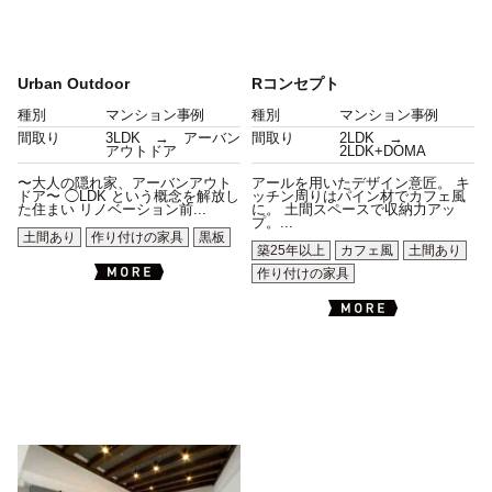
Urban Outdoor
Rコンセプト
種別
マンション事例
種別
マンション事例
間取り
3LDK → アーバン
間取り
2LDK →
アウトドア
2LDK+DOMA
〜大人の隠れ家、アーバンアウト
アールを用いたデザイン意匠。 キ
ドア〜 ◯LDK という概念を解放し
ッチン周りはパイン材でカフェ風
た住まい リノベーション前...
に。 土間スペースで収納力アッ
プ。...
土間あり
作り付けの家具
黒板
築25年以上
カフェ風
土間あり
作り付けの家具