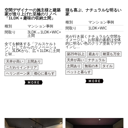
空間デザイナーの施主様と建築
猫も喜ぶ、ナチュラルな明るい
家が造り上げた至極のリノベ
家
「1LDK＋趣味の収納土間」
種別
マンション事例
種別
マンション事例
間取り
1LDK+WIC
間取り
3LDK→1LDK+WIC+
土間
光が行き届くナチュラルな空間を
イメージし、お部屋の素材は全体
的に明るい色のクリア塗装でデザ
全てを解体する「フルスケルト
インし...
ン」にしてからのリノベーショ
ン。3LDKから、広々1LDKに土間
築25年以上
庭あり
耐震も万全
とW...
天井が高い
ナチュラル
天井が高い
土間あり
土間あり
無垢の木
タイル
こだわりインテリア
ペットと暮らす
ヘリンボーン床
都心に暮らす