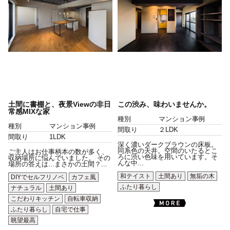
土間に書棚と、夜景Viewの非日
この渋み、味わいませんか。
常感MIXな家
種別
マンション事例
種別
マンション事例
間取り
２LDK
間取り
1LDK
深く濃いダークブラウンの床板。
同系色の天井。空間のいたるとこ
ご主人はお仕事柄本の数が多く、
ろに渋い色味を用いています。そ
収納場所に悩んでいました。 その
んな中...
場所の答えは...まさかの土間？...
和テイスト
土間あり
無垢の木
DIYでセルフリノベ
カフェ風
ふたり暮らし
ナチュラル
土間あり
こだわりキッチン
自転車収納
ふたり暮らし
自宅で仕事
眺望最高