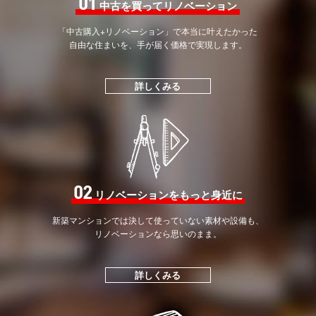
01
中古を買ってリノベーション
「中古購入+リノベーション」で
本当に叶えたかった
自由な住まいを、手が届く価格で
実現します。
詳しくみる
02
リノベーションをもっと身近に
新築マンションでは決して
使っていない素材や設備も、
リノベーションなら思いのまま。
詳しくみる