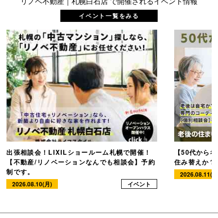
リノベ不動産｜札幌白石店 で開催されるイベント情報
イベント一覧をみる
出張相談会！LIXILショールーム札幌で開催！
【50代から
【不動産/リノベーションなんでも相談会】予約
住み替えか？
制です。
2026.08.11(火
2026.08.10(月)
イベント