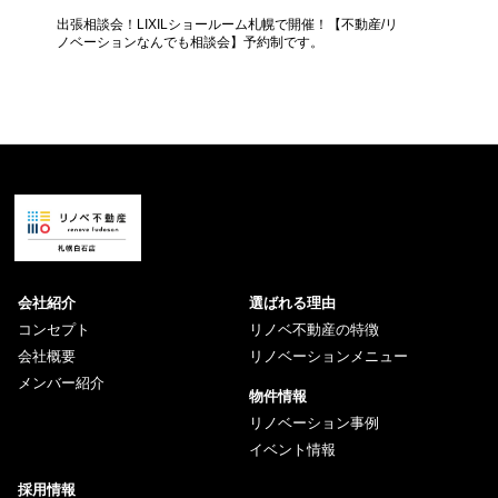
女性
出張相談会！LIXILショールーム札幌で開催！【不動産/リ
【50代
ノベーションなんでも相談会】予約制です。
か？【個
会社紹介
選ばれる理由
コンセプト
リノベ不動産の特徴
会社概要
リノベーションメニュー
メンバー紹介
物件情報
リノベーション事例
イベント情報
採用情報