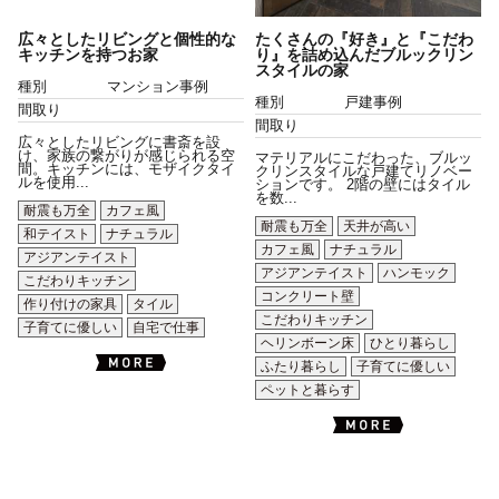
広々としたリビングと個性的な
たくさんの『好き』と『こだわ
キッチンを持つお家
り』を詰め込んだブルックリン
スタイルの家
種別
マンション事例
種別
戸建事例
間取り
間取り
広々としたリビングに書斎を設
け、家族の繋がりが感じられる空
マテリアルにこだわった、ブルッ
間。キッチンには、モザイクタイ
クリンスタイルな戸建てリノベー
ルを使用...
ションです。 2階の壁にはタイル
を数...
耐震も万全
カフェ風
耐震も万全
天井が高い
和テイスト
ナチュラル
カフェ風
ナチュラル
アジアンテイスト
アジアンテイスト
ハンモック
こだわりキッチン
コンクリート壁
作り付けの家具
タイル
こだわりキッチン
子育てに優しい
自宅で仕事
ヘリンボーン床
ひとり暮らし
ふたり暮らし
子育てに優しい
ペットと暮らす