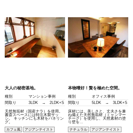
大人の秘密基地。
本物嗜好！贅を極めた空間。
種別
マンション事例
種別
オフィス事例
間取り
3LDK → 2LDK+S
間取り
5LDK → 3LDK+S
天然無垢材（国産ナラ）を使用。
床材には、美しさと、丈夫さを兼
書斎スペースには特注木製サッ
ね備えた天然無垢材（ミャンマー
シ。 キッチンにも木材をパネリン
チーク）を使用し、天然素材の塗
グ。
り壁を...
カフェ風
アジアンテイスト
ナチュラル
アジアンテイスト