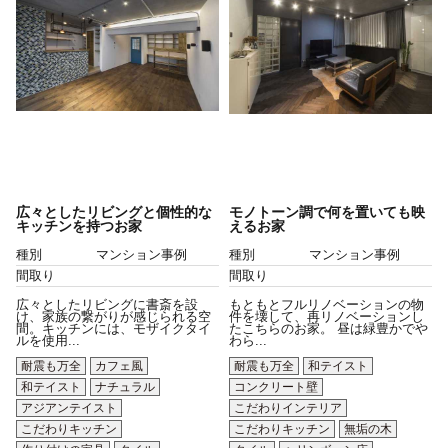
広々としたリビングと個性的な
モノトーン調で何を置いても映
キッチンを持つお家
えるお家
種別
マンション事例
種別
マンション事例
間取り
間取り
広々としたリビングに書斎を設
もともとフルリノベーションの物
け、家族の繋がりが感じられる空
件を壊して、再リノベーションし
間。キッチンには、モザイクタイ
たこちらのお家。 昼は緑豊かでや
ルを使用...
わら...
耐震も万全
カフェ風
耐震も万全
和テイスト
和テイスト
ナチュラル
コンクリート壁
アジアンテイスト
こだわりインテリア
こだわりキッチン
こだわりキッチン
無垢の木