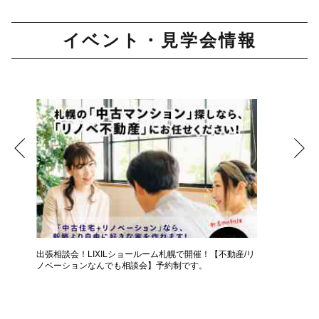
イベント・見学会情報
女性
出張相談会！LIXILショールーム札幌で開催！【不動産/リ
【50代
ノベーションなんでも相談会】予約制です。
か？【個