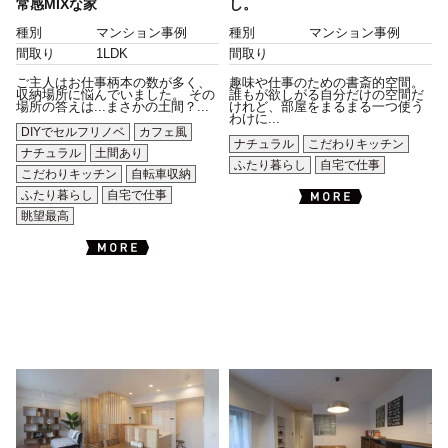
常感MIXな家
し。
種別
マンション事例
種別
マンション事例
間取り
1LDK
間取り
ご主人はお仕事柄本の数が多く、
趣味や仕事のための書斎的空間。
収納場所に悩んでいました。 その
誰もが欲しがる自分だけの空間だ
場所の答えは...まさかの土間？...
けれど、部屋をまるまる一つ使う
わけに...
DIYでセルフリノベ
カフェ風
ナチュラル
こだわりキッチン
ナチュラル
土間あり
ふたり暮らし
自宅で仕事
こだわりキッチン
自転車収納
ふたり暮らし
自宅で仕事
眺望最高