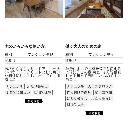
木のいろいろな使い方。
働く大人のための家
種別
マンション事例
種別
マンション事例
間取り
間取り
床板からはじまり、ドア、キッチ
単身住まいでもSOHOでも使える
ンのボード、スリットとして用い
ように。この物件は、そんな使わ
た間仕切り。同じ『木』でも、用
れ方を狙って設計したものです。
途によ...
もと...
ナチュラル
ふたり暮らし
ナチュラル
ガラスブロック
子育てに優しい
自宅で仕事
作り付けの家具
壁一面本棚
ひとり暮らし
ふたり暮らし
自宅で仕事