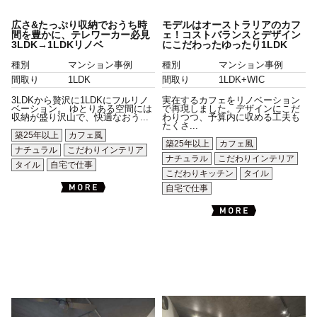
広さ&たっぷり収納でおうち時
モデルはオーストラリアのカフ
間を豊かに、テレワーカー必見
ェ！コストバランスとデザイン
3LDK→1LDKリノベ
にこだわったゆったり1LDK
種別
マンション事例
種別
マンション事例
間取り
1LDK
間取り
1LDK+WIC
3LDKから贅沢に1LDKにフルリノ
実在するカフェをリノベーション
ベーション。 ゆとりある空間には
で再現しました。デザインにこだ
収納が盛り沢山で、快適なおう...
わりつつ、予算内に収める工夫も
たくさ...
築25年以上
カフェ風
築25年以上
カフェ風
ナチュラル
こだわりインテリア
ナチュラル
こだわりインテリア
タイル
自宅で仕事
こだわりキッチン
タイル
自宅で仕事