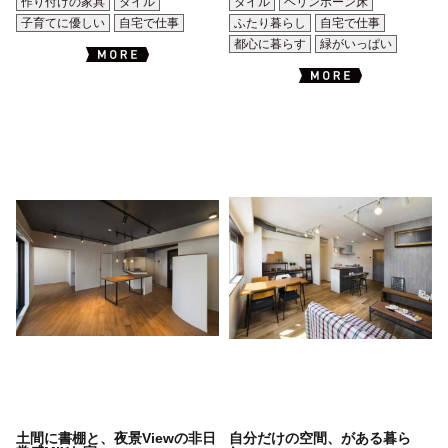
作り付けの家具
タイル
タイル
ヘリンボーン床
子育てに優しい
自宅で仕事
ふたり暮らし
自宅で仕事
都心に暮らす
緑がいっぱい
土間に書棚と、夜景Viewの非日
自分だけの空間、がある暮ら