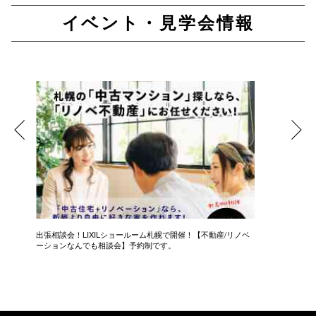
イベント・見学会情報
し
出張相談会！LIXILショールーム札幌で開催！【不動産/リノベ
【50代
ーションなんでも相談会】予約制です。
【個別相