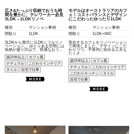
広さ&たっぷり収納でおうち時
モデルはオーストラリアのカフ
間を豊かに、テレワーカー必見
ェ！コストバランスとデザイン
3LDK→1LDKリノベ
にこだわったゆったり1LDK
種別
マンション事例
種別
マンション事例
間取り
1LDK
間取り
1LDK+WIC
3LDKから贅沢に1LDKにフルリノ
実在するカフェをリノベーション
ベーション。 ゆとりある空間には
で再現しました。デザインにこだ
収納が盛り沢山で、快適なおう...
わりつつ、予算内に収める工夫も
たくさ...
築25年以上
カフェ風
築25年以上
カフェ風
ナチュラル
こだわりインテリア
ナチュラル
こだわりインテリア
タイル
自宅で仕事
こだわりキッチン
タイル
自宅で仕事