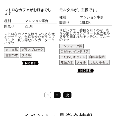
レトロなカフェがお好きでし
モルタルが、主役です。
ょ？
種別
マンション事例
種別
マンション事例
間取り
1SLDK
間取り
2LDK
リビングで一番目を引くのが、打
ちっ放しのコンクリート風にモル
レトロなカフェをほうふつとさせ
タルで囲まれたキッチン。ブルー
るデザイン。色鮮やかなガラスブ
のキッ...
ロック、真っ赤なレンガ、ターコ
イズブ...
アンティーク調
カフェ風
ガラスブロック
こだわりインテリア
無垢の木
タイル
こだわりキッチン
自転車収納
無垢の木
タイル
ふたり暮らし
1
2
次