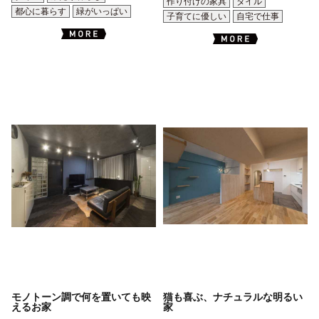
作り付けの家具
タイル
都心に暮らす
緑がいっぱい
子育てに優しい
自宅で仕事
モノトーン調で何を置いても映
猫も喜ぶ、ナチュラルな明るい
えるお家
家