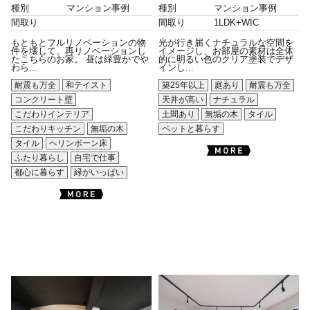
種別
マンション事例
種別
マンション事例
間取り
間取り
1LDK+WIC
もともとフルリノベーションの物
光が行き届くナチュラルな空間を
件を壊して、再リノベーションし
イメージし、お部屋の素材は全体
たこちらのお家。 昼は緑豊かでや
的に明るい色のクリア塗装でデザ
わら...
インし...
耐震も万全
和テイスト
築25年以上
庭あり
耐震も万全
コンクリート壁
天井が高い
ナチュラル
こだわりインテリア
土間あり
無垢の木
タイル
こだわりキッチン
無垢の木
ペットと暮らす
タイル
ヘリンボーン床
ふたり暮らし
自宅で仕事
都心に暮らす
緑がいっぱい