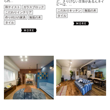
られ...
ど、さりげない主張があるんネイ
ビーは、...
和テイスト
ガラスブロック
こだわりキッチン
無垢の木
こだわりインテリア
タイル
作り付けの家具
無垢の木
タイル