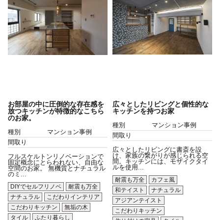
お部屋の中に圧倒的な存在感を
広々としたリビングと個性的な
放つキッチンが特徴的なこちら
キッチンを持つお家
のお家。
種別
マンション事例
種別
マンション事例
間取り
間取り
広々としたリビングに書斎を設
け、家族の繋がりが感じられる空
フルスケルトンリノベーションで
間。キッチンには、モザイクタイ
固定概念にとらわれない、自由な
ルを使用...
空間のお家。 無機質とナチュラル
のミ...
耐震も万全
カフェ風
DIYでセルフリノベ
耐震も万全
和テイスト
ナチュラル
ナチュラル
こだわりインテリア
アジアンテイスト
こだわりキッチン
無垢の木
こだわりキッチン
タイル
ふたり暮らし