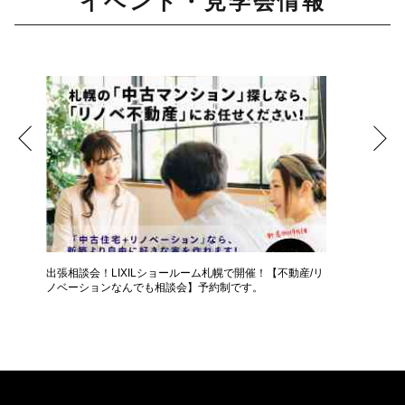
イベント・見学会情報
択肢
出張相談会！LIXILショールーム札幌で開催！【不動産/リ
【50代
ノベーションなんでも相談会】予約制です。
か？【個