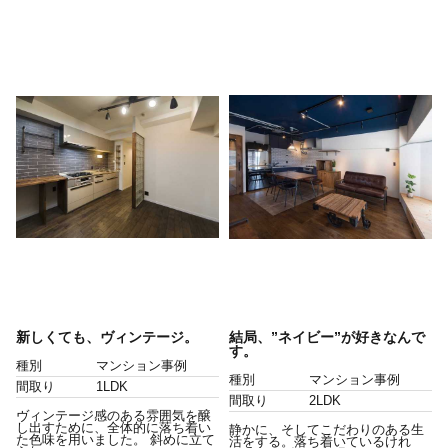
新しくても、ヴィンテージ。
結局、”ネイビー”が好きなんで
す。
種別
マンション事例
種別
マンション事例
間取り
1LDK
間取り
2LDK
ヴィンテージ感のある雰囲気を醸
し出すために、全体的に落ち着い
静かに、そしてこだわりのある生
た色味を用いました。 斜めに立て
活をする。落ち着いているけれ