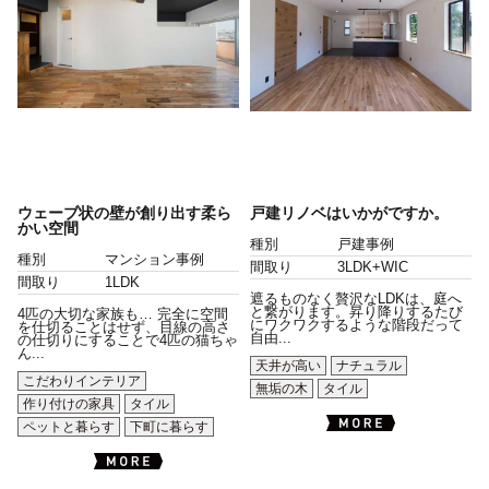
ウェーブ状の壁が創り出す柔ら
戸建リノベはいかがですか。
かい空間
種別
戸建事例
種別
マンション事例
間取り
3LDK+WIC
間取り
1LDK
遮るものなく贅沢なLDKは、庭へ
と繋がります。昇り降りするたび
4匹の大切な家族も… 完全に空間
にワクワクするような階段だって
を仕切ることはせず、目線の高さ
自由...
の仕切りにすることで4匹の猫ちゃ
ん...
天井が高い
ナチュラル
こだわりインテリア
無垢の木
タイル
作り付けの家具
タイル
ペットと暮らす
下町に暮らす