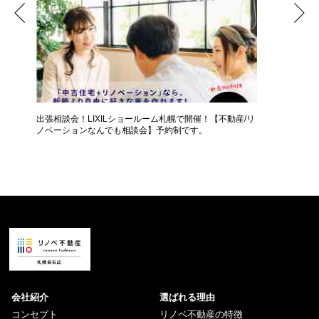
女性
出張相談会！LIXILショールーム札幌で開催！【不動産/リ
【50代
ノベーションなんでも相談会】予約制です。
か？【個
会社紹介
選ばれる理由
コンセプト
リノベ不動産の特徴