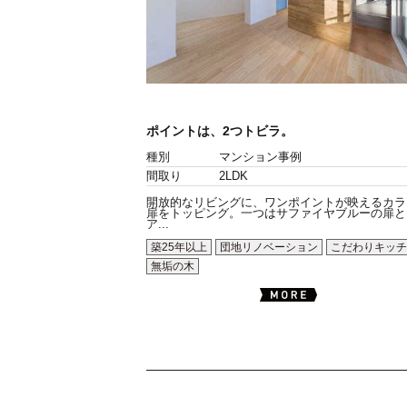
ポイントは、2つトビラ。
種別
マンション事例
間取り
2LDK
開放的なリビングに、ワンポイントが映えるカラ
扉をトッピング。一つはサファイヤブルーの扉と
ア...
築25年以上
団地リノベーション
こだわりキッチ
無垢の木