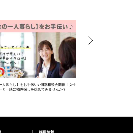
一人暮らし】をお手伝い♪ 個別相談会開催！女性
出張相談会！LIXILショール
ーと一緒に物件探しを始めてみませんか？
ノベーションなんでも相談会
報
採用情報