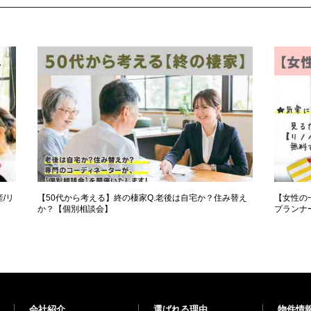
/リ
【50代から考える】終の棲家Q.老後は自宅か？住み替え
【女性の
か？【個別相談会】
プランナ
会社紹介
選ばれる理由
物件情