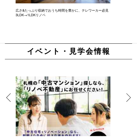
広さ&たっぷり収納でおうち時間を豊かに、テレワーカー必見
モデルは
3LDK→1LDKリノベ
にこだわっ
イベント・見学会情報