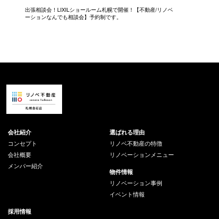
し
出張相談会！LIXILショールーム札幌で開催！【不動産/リノベ
【50代
ーションなんでも相談会】予約制です。
【個別相
会社紹介
選ばれる理由
コンセプト
リノベ不動産の特徴
会社概要
リノベーションメニュー
メンバー紹介
物件情報
リノベーション事例
イベント情報
採用情報