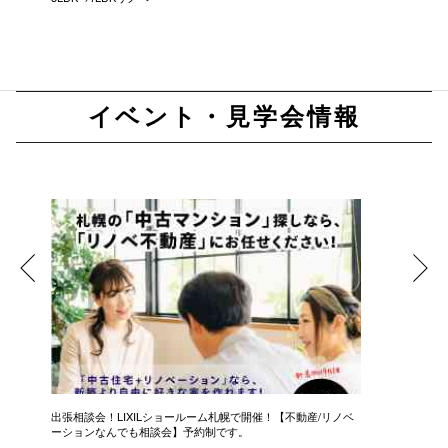
イベント・見学会情報
プラ
出張相談会！LIXILショールーム札幌で開催！【不動産/リノベ
【50代
ーションなんでも相談会】予約制です。
【個別相