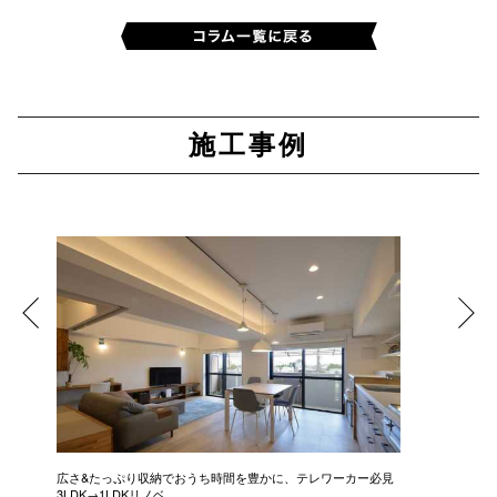
施工事例
広さ&たっぷり収納でおうち時間を豊かに、テレワーカー必見
モデルは
3LDK→1LDKリノベ
にこだわっ