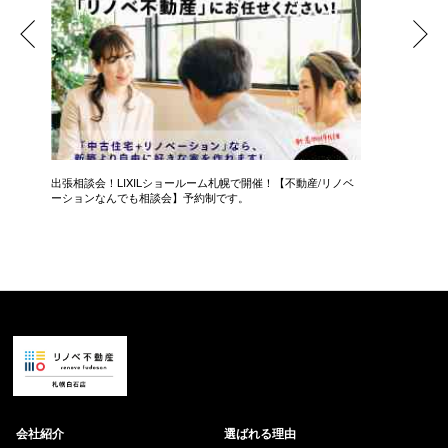
プラ
出張相談会！LIXILショールーム札幌で開催！【不動産/リノベ
【50代
ーションなんでも相談会】予約制です。
【個別相
会社紹介
選ばれる理由