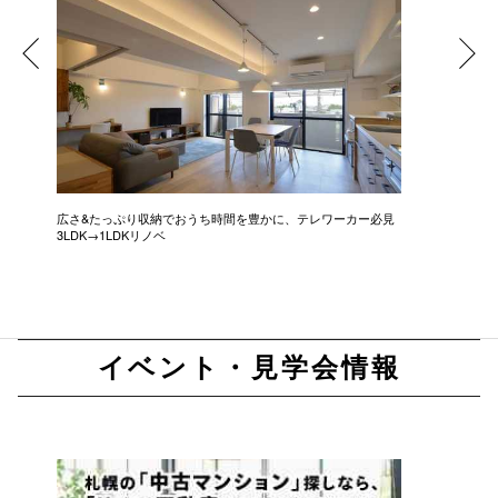
広さ&たっぷり収納でおうち時間を豊かに、テレワーカー必見
モデルは
3LDK→1LDKリノベ
にこだわっ
イベント・見学会情報