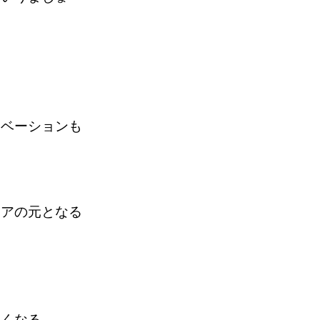
ノベーションも
ィアの元となる
い
高くなる