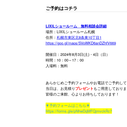
ご予約はコチラ
LIXILショールーム 無料相談会詳細
場所：LIXILショールーム札幌
住所：
札幌市東区北8条東10丁目1
https://goo.gl/maps/SVoWKD6anDZhfV669
開催日：2024年8月3日(土)・4日（日）
時間：10：00～17：00
入場料：無料
あらかじめご予約フォームやお電話でご予約して
当日は、お見積り
プレゼント
もご用意しておりま
皆様のご来館、心よりお待ちしております！
▼予約フォームはこちら▼
https://forms.gle/pNhwDqMFQjmvckRc7