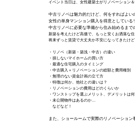
イベント当日は、女性建築士がリノベーション＆
中古リノベは魅力的だけど、何をすればよい
女性の単身マンション購入を得意としている
中古リノベに必要な準備から住み始めるまで
新築を考えたけど高価で、もっと安くお洒落な住
将来ずっと賃貸で大丈夫か不安になってきたけど
・リノベ（新築・築浅・中古）の違い
・損しないマイホームの買い方
・最適な住宅購入のタイミング
・中古購入＋リノベーションの総額と費用種別
・無理のない資金計画の立て方
・特徴は何か、他社との違いは？
・リノベーションの費用はどのくらいか
・ワンストップを選ぶメリット、デメリットは何
・未公開物件はあるのか…
などなど！
また、ショールームで実際のリノベーション