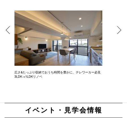
広さ&たっぷり収納でおうち時間を豊かに、テレワーカー必見
モデルは
3LDK→1LDKリノベ
にこだわっ
イベント・見学会情報