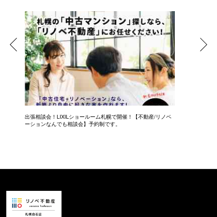
し
出張相談会！LIXILショールーム札幌で開催！【不動産/リノベ
【50代
ーションなんでも相談会】予約制です。
【個別相